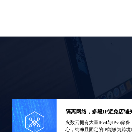
隔离网络，多段IP避免店铺
火数云拥有大量IPv4与IPv6
心，纯净且固定的IP能够为跨