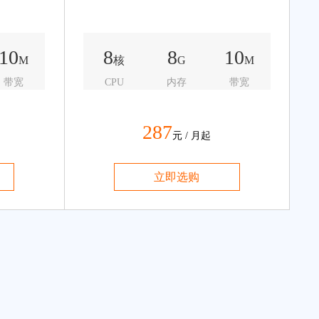
10
8
8
10
M
核
G
M
带宽
CPU
内存
带宽
287
元 / 月起
立即选购