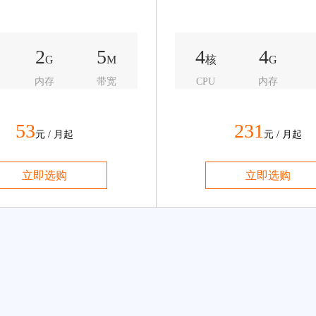
2
5
4
4
G
M
核
G
内存
带宽
CPU
内存
53
231
元 / 月起
元 / 月起
立即选购
立即选购