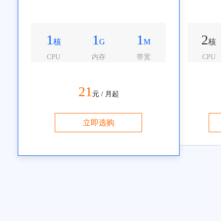
1
1
1
2
核
G
M
核
CPU
内存
带宽
CPU
21
元 / 月起
立即选购