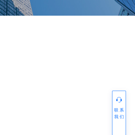
联 系
我 们