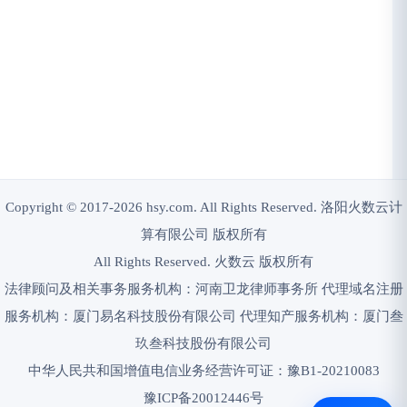
Copyright © 2017-2026 hsy.com. All Rights Reserved. 洛阳火数云计
算有限公司 版权所有
All Rights Reserved. 火数云 版权所有
法律顾问及相关事务服务机构：河南卫龙律师事务所 代理域名注册
服务机构：厦门易名科技股份有限公司 代理知产服务机构：厦门叁
玖叁科技股份有限公司
中华人民共和国增值电信业务经营许可证：豫B1-20210083
豫ICP备20012446号