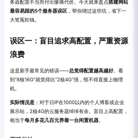
务器配置不当而付出惨痛代价。今天就来盘点
搭建网站
最容易踩的5个服务器误区
，帮你绕过这些坑，省下一
大笔冤枉钱。
误区一：盲目追求高配置，严重资源
浪费
这是新手最常见的错误——
总觉得配置越高越好
。看
到“8核16G”就觉得比“2核4G”强，恨不得直接上物理
机。
实际情况是
：对于日IP在1000以内的个人博客或企业
展示站，2核4G的云服务器绰绰有余。盲目上高配置，
相当于
每月多花几百元养着一台闲置机器
。